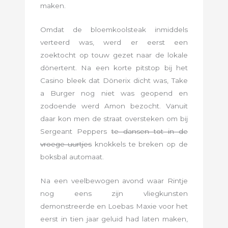
maken.
Omdat de bloemkoolsteak inmiddels
verteerd was, werd er eerst een
zoektocht op touw gezet naar de lokale
dönertent. Na een korte pitstop bij het
Casino bleek dat Dönerix dicht was, Take
a Burger nog niet was geopend en
zodoende werd Amon bezocht. Vanuit
daar kon men de straat oversteken om bij
Sergeant Peppers
te dansen tot in de
vroege uurtjes
knokkels te breken op de
boksbal automaat.
Na een veelbewogen avond waar Rintje
nog eens zijn vliegkunsten
demonstreerde en Loebas Maxie voor het
eerst in tien jaar geluid had laten maken,