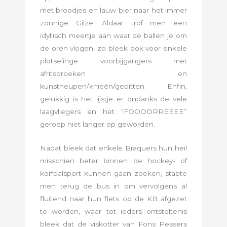
met broodjes en lauw bier naar het immer
zonnige Gilze. Aldaar trof men een
idyllisch meertje aan waar de ballen je om
de oren vlogen, zo bleek ook voor enkele
plotselinge voorbijgangers met
afritsbroeken en
kunstheupen/knieën/gebitten. Enfin,
gelukkig is het lijstje er ondanks de vele
laagvliegers en het “FOOOORREEEE”
geroep niet langer op geworden.
Nadat bleek dat enkele Braquers hun heil
misschien beter binnen de hockey- of
korfbalsport kunnen gaan zoeken, stapte
men terug de bus in om vervolgens al
fluitend naar hun fiets op de KB afgezet
te worden, waar tot ieders ontsteltenis
bleek dat de viskotter van Fons Pessers