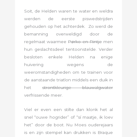
Soit, de Helden waren te water en weldra
werden de eerste piswedstrijden
gehouden op het achterdek. Zo werd de
bemanning overweldigd door de
regelmaat waarmee
Pørko en Rintje
men
hun geslachtsdeel tentoonstelde. Verder
besloten enkele Helden na enige
huivering wegens de
weeromstandigheden om te trainen voor
de aanstaande triatlon middels een duik in
het
strontkleurige blauwalgwater
verfrissende meer.
Viel er even een stilte dan klonk het al
snel “ouwe hogrider” of “sí maatje, ik loev
het” door de boot. Nu Moes ouderejaars
is en zijn stempel kan drukken is Braque