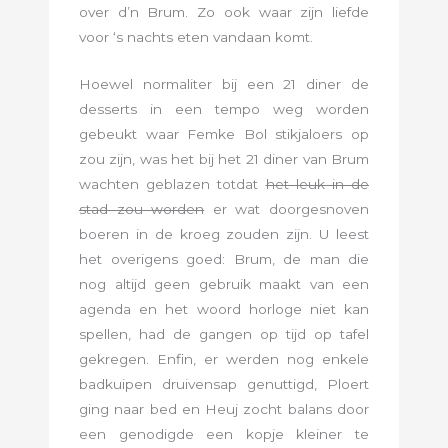
over d’n Brum. Zo ook waar zijn liefde
voor ‘s nachts eten vandaan komt.
Hoewel normaliter bij een 21 diner de
desserts in een tempo weg worden
gebeukt waar Femke Bol stikjaloers op
zou zijn, was het bij het 21 diner van Brum
wachten geblazen totdat
het leuk in de
stad zou worden
er wat doorgesnoven
boeren in de kroeg zouden zijn. U leest
het overigens goed: Brum, de man die
nog altijd geen gebruik maakt van een
agenda en het woord horloge niet kan
spellen, had de gangen op tijd op tafel
gekregen. Enfin, er werden nog enkele
badkuipen druivensap genuttigd, Ploert
ging naar bed en Heuj zocht balans door
een genodigde een kopje kleiner te