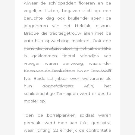
Alwaar de schildpadden floreren en de
vogeltjes fluiten, begaven zich op een
beruchte dag ook brullende apen: de
jongeheren van het Heldiale dispuut
Braque die traditiegetrouw allen met de
auto hun opwachting maakten. Ook een
hond die eruitziet alsof hij net uit de kliko
is geklommen
tiental vriendjes van
vroeger waren aanwezig, waaronder
Koen van de Bankzitters
Ivo en
Toto Wolff
Ivo. Beide schijnbaar even welvarend als
hun
doppelgängers
. Afijn, het
schilderachtige Terheijden werd er des te
mooier op.
Toen de borrelplanken soldaat waren
gemaakt werd men aan tafel geplaatst,
waar lichting ’22 eindelijk de confrontatie