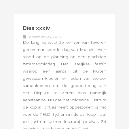
Dies xxxiv
September 23, 2024
De lang verwachtte
en ver van tevoren
gecommuniceerde
dag van Moffels leven
stond op de planning op een prachtige
zaterdagmiddag. Het jaarlijkse festijn
waarop een aantal uit de kluiten
gewassen klooien en leden van weleer
samenkomen om de geboortedag van
het Dispuut te vieren was namelijk
aanstaande. Nu dat het volgende Lustrum
de kop al lichtjes heeft opgestoken, is het
voor de T.H.D. tijd om in de aanloop naar
die (lustrum lustrum lustrum) tijd alvast 34
kaarsjes uit te blazen op de Dies!