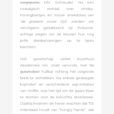
cargopants
Dhr. Schreuder. Na een
nostalgisch verhaal over whisky-
honingbiertjes en mooie anekdotes van
‘
de goeeeie ouwe tijd’
, werden we
vervolgens getrakteerd op Pickwick-
achtige vragen om de klooien hun nog
prille drankervaringen op te laten
biechten.
Het gezelschap verliet buurthuis
Akademeia om, zoals vanouds, met de
gutsmobiel
huifkar richting het volgende
feest te vertrekken. Na enkele geslaagde
koprollen en verscheidene aap-imitaties
van Moffel, was het tijd om de sjaars klaar
te stomen voor de beruchte stoelsessie.
Daarbij kwamen de heren erachter dat Tût
inderdaad houdt van “hungry hands”, dat