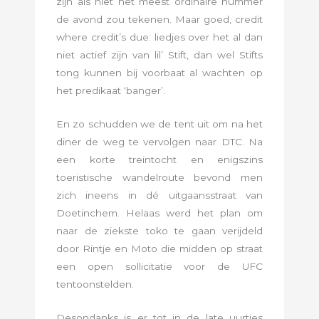
zijn als niet het meest ordinaire nummer
de avond zou tekenen. Maar goed, credit
where credit’s due: liedjes over het al dan
niet actief zijn van lil’ Stift, dan wel Stifts
tong kunnen bij voorbaat al wachten op
het predikaat ‘banger’.
En zo schudden we de tent uit om na het
diner de weg te vervolgen naar DTC. Na
een korte treintocht en enigszins
toeristische wandelroute bevond men
zich ineens in dé uitgaansstraat van
Doetinchem. Helaas werd het plan om
naar de ziekste toko te gaan verijdeld
door Rintje en Moto die midden op straat
een open sollicitatie voor de UFC
tentoonstelden.
Desondanks is er tot in de late uurtjes