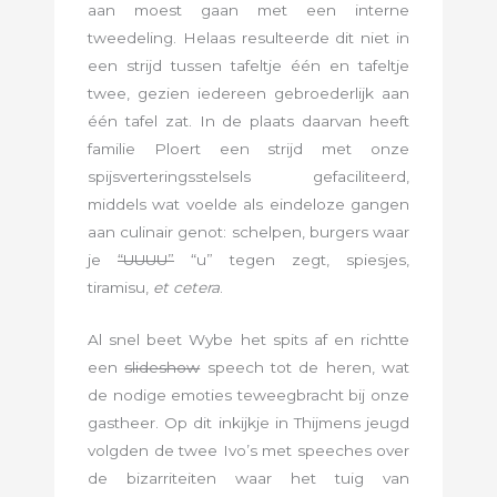
aan moest gaan met een interne
tweedeling. Helaas resulteerde dit niet in
een strijd tussen tafeltje één en tafeltje
twee, gezien iedereen gebroederlijk aan
één tafel zat. In de plaats daarvan heeft
familie Ploert een strijd met onze
spijsverteringsstelsels gefaciliteerd,
middels wat voelde als eindeloze gangen
aan culinair genot: schelpen, burgers waar
je
“UUUU”
“u” tegen zegt, spiesjes,
tiramisu,
et cetera
.
Al snel beet Wybe het spits af en richtte
een
slideshow
speech tot de heren, wat
de nodige emoties teweegbracht bij onze
gastheer. Op dit inkijkje in Thijmens jeugd
volgden de twee Ivo’s met speeches over
de bizarriteiten waar het tuig van