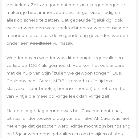
vlekkeloos. Zelfs zo goed dat men zich zorgen begon te
maken, je hebt immers een slechte generale nodig om
alles op scherp te zetten. Dat gebeurde “gelukkig” ook
want er werd een ware zoektocht op touw gezet naar de
menubordjes die pas de volgende dag gevonden werden
onder een
noodtoilet
vuilniszak.
Wonder boven wonder was dit de enige tegenvaller en
verliep de TOCK als gesmeerd. Hoe kon het ook anders
met de hulp van Stijn “zullen we gewoon tongen” Bus,
Chainboy papi, Geralt, MDB(uiteraard in zijn tijdloze
klassieker sportbroekje, herenschoenen) en het broertje
van Rintje die meer op Rintje leek dan Rintje zelf.
Na een lange dag beunen was het Cava moment daar,
ditmaal onder toeziend oog van de halve A1. Cava was niet
het enige dat gespoten werd, Rintje mocht zijn brandslang
na 1.5 jaar weer eens gebruiken en om te kijken of alles